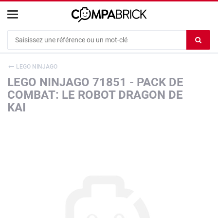
Cookies management panel
Ef
le
co
LEGO NINJAGO
du
LEGO NINJAGO 71851 - PACK DE
c
COMBAT: LE ROBOT DRAGON DE
KAI