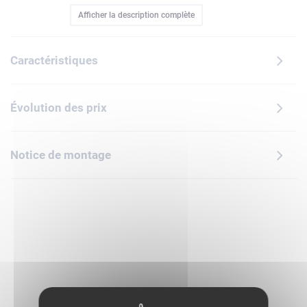
Afficher la description complète
avec des pattes articulées, de grandes ailes, des mains
griffues et un cockpit pouvant accueillir une minifigurine. Le
haut de son corps peut pivoter à 360°.Ce jouet ninja inclut
Caractéristiques
également 3 minifigurines : Kai et Sora avec 2 sabres
chacun et un monstre de Terre doté de mains griffues. Le
set invite les enfants à vivre des heures d'aventures en
Évolution des prix
rejouant des scènes de la saison 4 de NINJAGO Le
soulèvement des dragons.La gamme LEGO NINJAGO
inclut des robots, des dragons et des temples pour des jeux
Notice de montage
et des aventures riches en action ninja. L'application LEGO
Builder propose des options de zoom, rotation des modèles
en 3D et suivi de la progression, ainsi que des instructions
numériques faciles à suivre pour construire en toute
confiance. Contient 85 pièces.