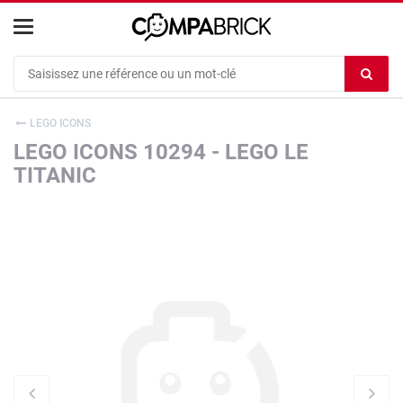
Cookies management panel
Ef
le
co
LEGO ICONS
du
LEGO ICONS 10294 - LEGO LE
c
TITANIC