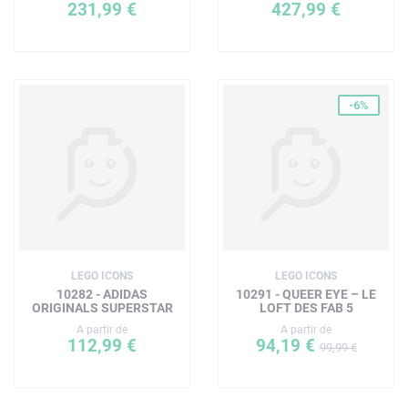
Avec les pièces LEGO, la sécurité et la qualité sont
231,99 €
427,99 €
primordiales. C’est pourquoi elles sont soumises à des
tests stricts garantissant que le modèle est aussi robuste
qu’esthétique.
-6%
LEGO ICONS
LEGO ICONS
10282 - ADIDAS
10291 - QUEER EYE – LE
ORIGINALS SUPERSTAR
LOFT DES FAB 5
A partir de
A partir de
112,99 €
94,19 €
99,99 €