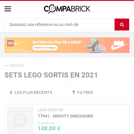
Cookies management panel
Ef
le
co
du
c
ACCUEIL
SETS LEGO SORTIS EN 2021
LES PLUS RÉCENTS
FILTRES
LEGO CREATOR
77941 - MIGHTY DINOSAURS
A partir de
148,00 €