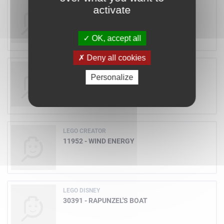
LEGO BRICKLINK
activate
910001 - CASTLE IN THE FOREST
A partir de
472,87 €
OK, accept all
Deny all cookies
LEGO BRICKLINK
Personalize
910016 - SHERIFF'S SAFE
A partir de
144,20 €
LEGO CREATOR
11952 - WIND ENERGY
LEGO DISNEY
30391 - RAPUNZEL'S BOAT