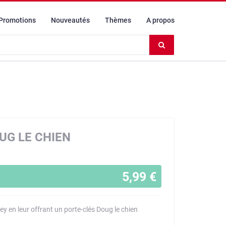
Promotions
Nouveautés
Thèmes
A propos
Effacer
le
contenu
du
champ
UG LE CHIEN
5,99 €
ney en leur offrant un porte-clés Doug le chien