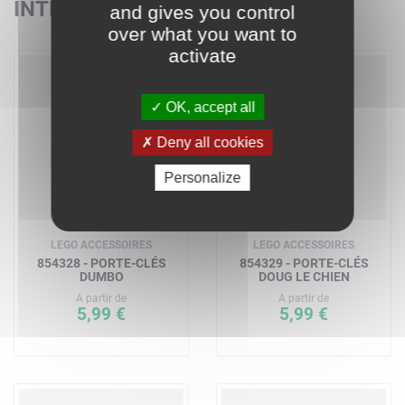
INTÉRESSER
and gives you control
over what you want to
activate
OK, accept all
Deny all cookies
Personalize
LEGO ACCESSOIRES
LEGO ACCESSOIRES
854328 - PORTE-CLÉS
854329 - PORTE-CLÉS
DUMBO
DOUG LE CHIEN
A partir de
A partir de
5,99 €
5,99 €