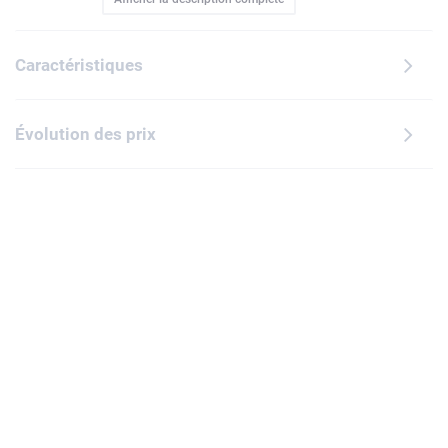
inspiré des briques LEGO classiques et inclut une navette
spatiale, un château, un voilier et 7 briques de différentes
couleurs. Ces éléments vous permettent d'afficher
Caractéristiques
fièrement votre créativité et constituent une idée de cadeau
amusante à offrir aux enfants de 5 ans et plus pour un
anniversaire ou une occasion spéciale. Attention : Ceci n'est
Évolution des prix
pas un jouet. Ne convient pas aux enfants de moins de 3
ans.