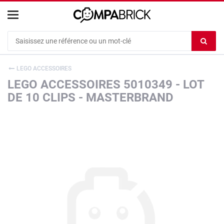
Cookies management panel
Ef
le
co
LEGO ACCESSOIRES
du
LEGO ACCESSOIRES 5010349 - LOT
c
DE 10 CLIPS - MASTERBRAND