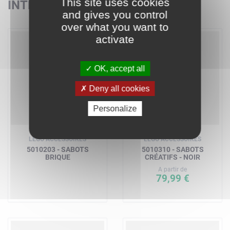
This site uses cookies
INTÉRESSER
and gives you control
over what you want to
activate
OK, accept all
Deny all cookies
Personalize
LEGO ACCESSOIRES
LEGO ACCESSOIRES
5010203 - SABOTS
5010310 - SABOTS
BRIQUE
CRÉATIFS - NOIR
A partir de
79,99 €