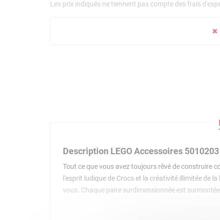
Les prix indiqués ne tiennent pas compte des frais d'expé
Description LEGO Accessoires 5010203
Tout ce que vous avez toujours rêvé de construire c
l'esprit ludique de Crocs et la créativité illimitée 
vous. Chaque paire surdimensionnée est surmontée d
le motif d'un dessous de brique classique. Une mini
vos fidèles partenaires, prêts à vous accompagner pa