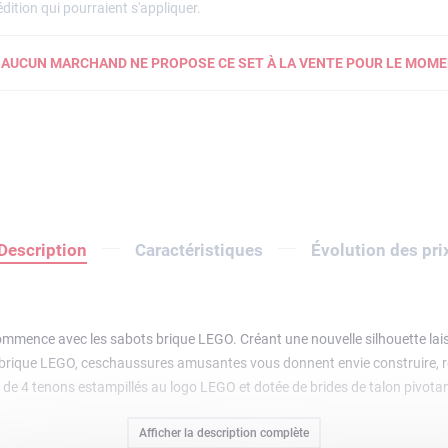
dition qui pourraient s'appliquer.
AUCUN MARCHAND NE PROPOSE CE SET À LA VENTE POUR LE MOME
Description
Caractéristiques
Évolution des pri
ommence avec les sabots brique LEGO. Créant une nouvelle silhouette lais
de la brique LEGO, ceschaussures amusantes vous donnent envie construire, r
e 4 tenons estampillés au logo LEGO et dotée de brides de talon pivotan
figurine LEGO avec 4 paires de mini sabots brique LEGO accompagne ces sab
Afficher la description complète
rtout où la créativité vous entraîne.