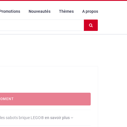
Promotions
Nouveautés
Thèmes
A propos
Effacer
le
contenu
du
champ
MOMENT
ec les sabots brique LEGO®
en savoir plus