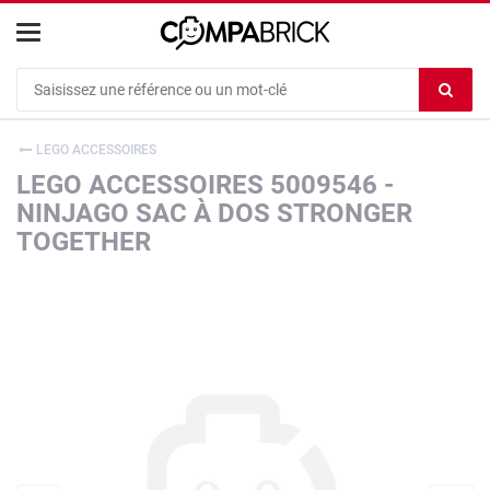
Cookies management panel
Ef
le
co
LEGO ACCESSOIRES
du
LEGO ACCESSOIRES 5009546 -
c
NINJAGO SAC À DOS STRONGER
TOGETHER