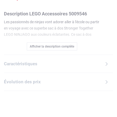
Description LEGO Accessoires 5009546
Les passionnés de ninjas vont adorer aller à l'école ou partir
en voyage avec ce superbe sac à dos Stronger Together
LEGO NINJAGO aux couleurs éclatantes. Ce sac à dos
résistant présente un compartiment principal spacieux avec
Afficher la description complète
fermeture éclair, étiquette nominative et pochette
élastiquée, ainsi qu'une poche latérale en filet pour ranger
des bouteilles ou accéder rapidement à ses affaires. Il est
Caractéristiques
doté de bretelles rembourrées réglables, d'un panneau
dorsal renforcé et d'une sangle de poitrine clipsable pour un
confort maximal.
Évolution des prix