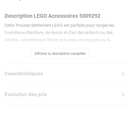
Description LEGO Accessoires 5009292
Cette Trousse Settlement LEGO est parfaite pour ranger les
fournitures d'écriture, de dessin et d'art des enfants ou des
adultes. Adaptée pour l'école, le bureau, les voyages ou la
maison, cette trousse robuste, spacieuse et colorée est
Afficher la description complète
polyvalente, pratique et amusante. Elle est dotée d'une
fermeture à glissière robuste et de 2 boucles : une formant
une poignée, et l'autre, plus petite, pour accrocher un porte-
Caractéristiques
clés ou une décoration.
Évolution des prix