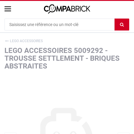
Cookies management panel
Ef
le
co
LEGO ACCESSOIRES
du
LEGO ACCESSOIRES 5009292 -
c
TROUSSE SETTLEMENT - BRIQUES
ABSTRAITES