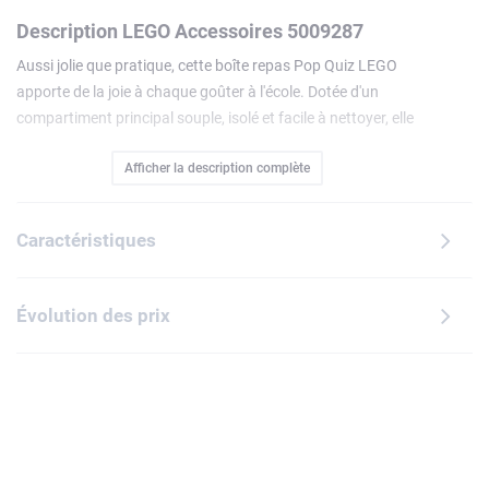
Description LEGO Accessoires 5009287
Aussi jolie que pratique, cette boîte repas Pop Quiz LEGO
apporte de la joie à chaque goûter à l'école. Dotée d'un
compartiment principal souple, isolé et facile à nettoyer, elle
conserve la nourriture tout en évitant les salissures. Sa
Afficher la description complète
pochette extérieure imperméable avec fermeture éclair et sa
poignée renforcée dotée d'une sangle rembourrée
permettent à cet accessoire de relever tous les défis d'une
Caractéristiques
journée typique à l'école.
Évolution des prix