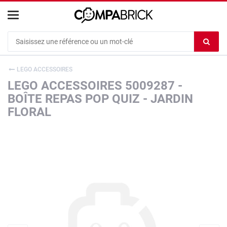
Cookies management panel
Ef
le
co
LEGO ACCESSOIRES
du
LEGO ACCESSOIRES 5009287 -
c
BOÎTE REPAS POP QUIZ - JARDIN
FLORAL