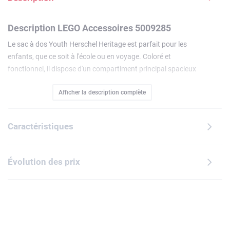
Description LEGO Accessoires 5009285
Le sac à dos Youth Herschel Heritage est parfait pour les
enfants, que ce soit à l'école ou en voyage. Coloré et
fonctionnel, il dispose d'un compartiment principal spacieux
et d'une poche avant à fermeture éclair, ainsi que d'une
Afficher la description complète
poche latérale en filet, idéale pour une gourde. L'intérieur
mêle praticité et fantaisie avec une doublure imprimée
LEGO et une poche pour ordinateur portable ou tablette.
Caractéristiques
Conçu pour les enfants de 8 à 12 ans, il assure un confort
optimal grâce à ses bretelles rembourrées et sa sangle de
poitrine amovible.
Évolution des prix