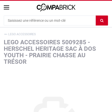
Cookies management panel
Ef
le
co
LEGO ACCESSOIRES
du
LEGO ACCESSOIRES 5009285 -
c
HERSCHEL HERITAGE SAC À DOS
YOUTH - PRAIRIE CHASSE AU
TRÉSOR