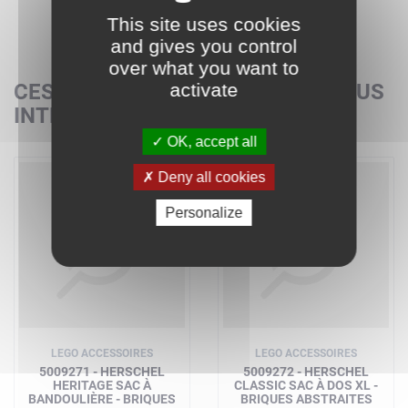
This site uses cookies
and gives you control
over what you want to
CES SETS POURRAIENT AUSSI VOUS
activate
INTÉRESSER
OK, accept all
Deny all cookies
Personalize
LEGO ACCESSOIRES
LEGO ACCESSOIRES
5009271 - HERSCHEL
5009272 - HERSCHEL
HERITAGE SAC À
CLASSIC SAC À DOS XL -
BANDOULIÈRE - BRIQUES
BRIQUES ABSTRAITES