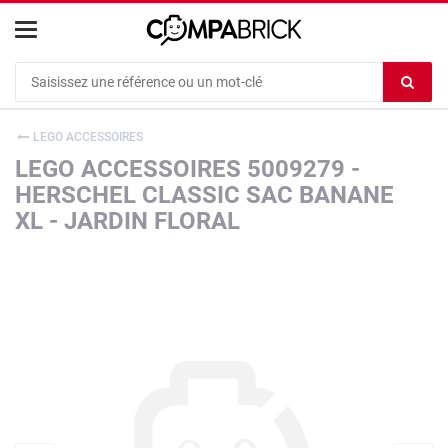
Cookies management panel
Ef
le
co
LEGO ACCESSOIRES
du
LEGO ACCESSOIRES 5009279 -
c
HERSCHEL CLASSIC SAC BANANE
XL - JARDIN FLORAL