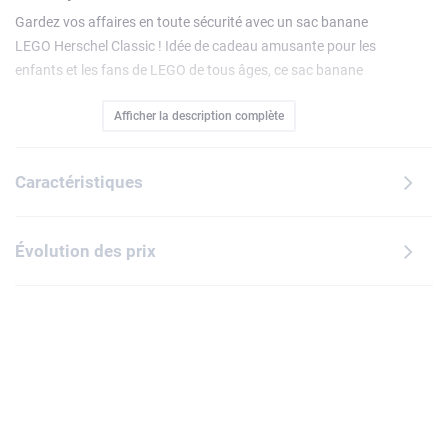
Gardez vos affaires en toute sécurité avec un sac banane
LEGO Herschel Classic ! Idée de cadeau amusante pour les
enfants et les fans de LEGO de tous âges, ce sac banane
imperméable est idéal pour emporter les objets
Afficher la description complète
indispensables à l'école, mais aussi votre téléphone
portable, vos clés ou votre portefeuille. Il est doté d'un
compartiment principal zippé, d'une ceinture réglable et
Caractéristiques
d'une boucle à clip permettant de l'accrocher autour de la
taille et de le détacher facilement. Disponible dansune
gamme de motifs (vendus séparément).
Évolution des prix