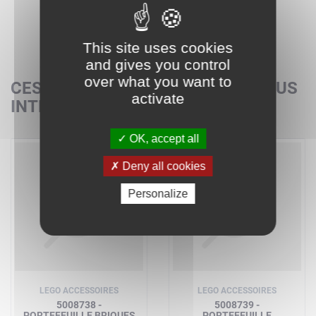
This site uses cookies
and gives you control
over what you want to
CES SETS POURRAIENT AUSSI VOUS
activate
INTÉRESSER
OK, accept all
Deny all cookies
Personalize
LEGO ACCESSOIRES
LEGO ACCESSOIRES
5008738 -
5008739 -
PORTEFEUILLE BRIQUES
PORTEFEUILLE