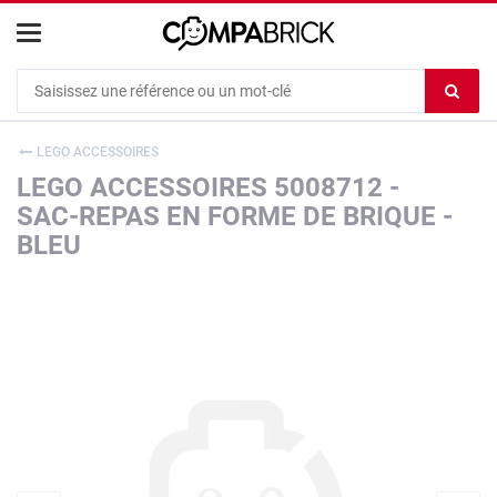
Cookies management panel
Ef
le
co
LEGO ACCESSOIRES
du
LEGO ACCESSOIRES 5008712 -
c
SAC-REPAS EN FORME DE BRIQUE -
BLEU