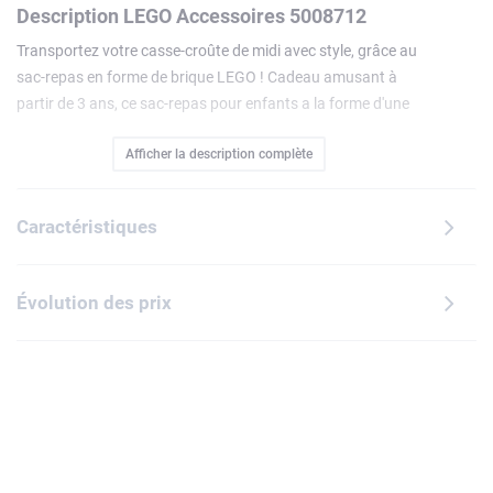
Description LEGO Accessoires 5008712
Transportez votre casse-croûte de midi avec style, grâce au
sac-repas en forme de brique LEGO ! Cadeau amusant à
partir de 3 ans, ce sac-repas pour enfants a la forme d'une
brique LEGO 1x1. Réalisé en tissu polyester recyclé
Afficher la description complète
résistant, il présente un compartiment principal isotherme
facile à nettoyer qui conservera les aliments et les boissons
au frais pendant des heures. À l'intérieur, une poche en filet
Caractéristiques
peut contenir des blocs réfrigérants, des serviettes ou des
ustensiles. À l'extérieur, une poche à fermeture à glissière en
forme de tenon LEGO accueillera les en-cas. Une poignée
Évolution des prix
rembourrée dotée d'une boucle permet de l'attacher sur un
sac à dos. Disponible dans une gamme de coloris.