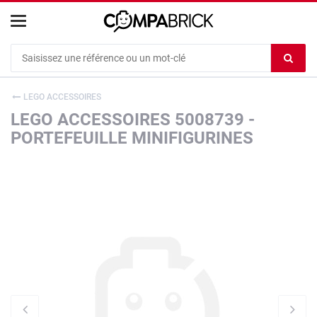
Cookies management panel
Ef
le
co
LEGO ACCESSOIRES
du
LEGO ACCESSOIRES 5008739 -
c
PORTEFEUILLE MINIFIGURINES