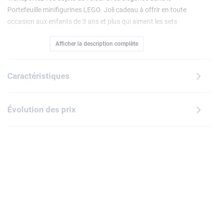
Portefeuille minifigurines LEGO. Joli cadeau à offrir en toute
occasion aux enfants de 3 ans et plus qui aiment les sets
LEGO, ce portefeuille souple et léger est doté d'une
Afficher la description complète
fermeture à scratch et s'orne de visages de minifigurines
LEGO. À l'intérieur, il comprend 2 emplacements pour
cartes, une poche pour les billets, une poche zippée pour les
Caractéristiques
pièces de monnaie et une poche transparente pour les
papiers d'identité. Un compagnon pratique et amusant
permettant aux constructeurs LEGO de ranger leur argent !
Évolution des prix