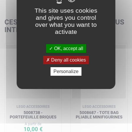
This site uses cookies
and gives you control
CES SETS POURRAIENT AUSSI VOUS
over what you want to
INTÉRESSER
activate
OK, accept all
Deny all cookies
Personalize
LEGO ACCESSOIRES
LEGO ACCESSOIRES
5008738 -
5008687 - TOTE BAG
PORTEFEUILLE BRIQUES
PLIABLE MINIFIGURINES
A partir de
10,00 €