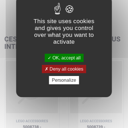
This site uses cookies
and gives you control
over what you want to
CES SETS POURRAIENT AUSSI VOUS
activate
INTÉRESSER
OK, accept all
Deny all cookies
Personalize
LEGO ACCESSOIRES
LEGO ACCESSOIRES
5008738 -
5008739 -