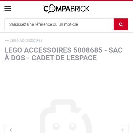
Cookies management panel
Ef
le
co
LEGO ACCESSOIRES
du
LEGO ACCESSOIRES 5008685 - SAC
c
À DOS - CADET DE L'ESPACE