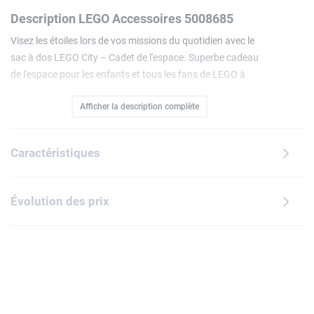
Description LEGO Accessoires 5008685
Visez les étoiles lors de vos missions du quotidien avec le
sac à dos LEGO City – Cadet de l'espace. Superbe cadeau
de l'espace pour les enfants et tous les fans de LEGO à
partir de 3 ans, il peut être utilisé pour l'école, les voyages ou
Afficher la description complète
pour transporter un ordinateur portable. Ce sac à dos sur le
thème de l'espace est doté de bretelles rembourrées
réglables pour plus de confort, d'une grande poche sur le
Caractéristiques
devant, d'un compartiment encore plus spacieux à
l'intérieur, avec une poche plaquée, ainsi que d'une poche
latérale en filet à accès rapide, parfaite pour glisser une
Évolution des prix
gourde. Un sac-repas LEGO City assorti (vendu
séparément) peut être accroché à l'anneau en D.