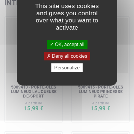
INTÉRESSER
This site uses cookies
and gives you control
over what you want to
activate
OK, accept all
Deny all cookies
Personalize
LEGO ACCESSOIRES
LEGO ACCESSOIRES
5009413 - PORTE-CLÉS
5009415 - PORTE-CLÉS
LUMINEUX LA JOUEUSE
LUMINEUX PRINCESSE
D'E-SPORT
PIRATE
A partir de
A partir de
15,99 €
15,99 €