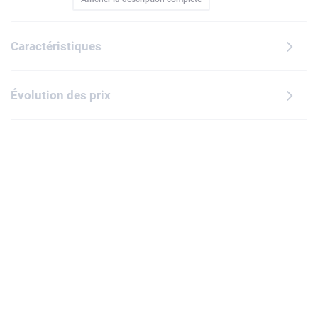
d'une tête articulés, elle intègre également deux diodes
lumineuses, une sous chaque pied, qui s'allument en
maintenant le bouton sur le torse de la minifigurine
Caractéristiques
enfoncé. Joli cadeau à offrir en toute occasion aux fans de
Star Wars de 6 ans et plus, ce porte-cléslumineux équipé
d'un anneau métallique s'accroche facilement sur un sac,
Évolution des prix
un sac à dos ou des clés. Piles incluses.