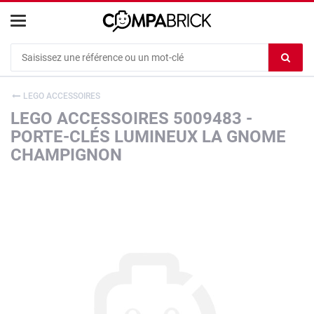
Cookies management panel
Ef
le
co
LEGO ACCESSOIRES
du
LEGO ACCESSOIRES 5009483 -
c
PORTE-CLÉS LUMINEUX LA GNOME
CHAMPIGNON