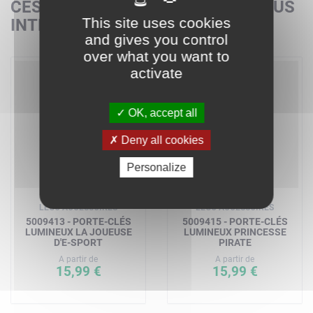
CES SETS POURRAIENT AUSSI VOUS
This site uses cookies
INTÉRESSER
and gives you control
over what you want to
activate
OK, accept all
Deny all cookies
Personalize
LEGO ACCESSOIRES
LEGO ACCESSOIRES
5009413 - PORTE-CLÉS
5009415 - PORTE-CLÉS
LUMINEUX LA JOUEUSE
LUMINEUX PRINCESSE
D'E-SPORT
PIRATE
A partir de
A partir de
15,99 €
15,99 €