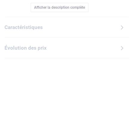
d'une version grand format de la minifigurine de la gnome
Afficher la description complète
champignon, dotée d'une tête, de bras, de mains et de
jambes articulés. Elle intègre également deux diodes
lumineuses, une sous chaque pied, qui s'allument en
Caractéristiques
maintenant enfoncé le bouton sur le torse de la
minifigurine. Ce porte-clés lumineux est un accessoire
amusant pour les enfants et s'accroche facilement à un
Évolution des prix
sac, un sac à dos, un cordon ou des clés grâce à son
anneau métallique. Piles incluses.