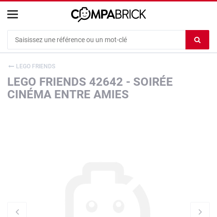
Cookies management panel
Ef
le
co
LEGO FRIENDS
du
LEGO FRIENDS 42642 - SOIRÉE
c
CINÉMA ENTRE AMIES