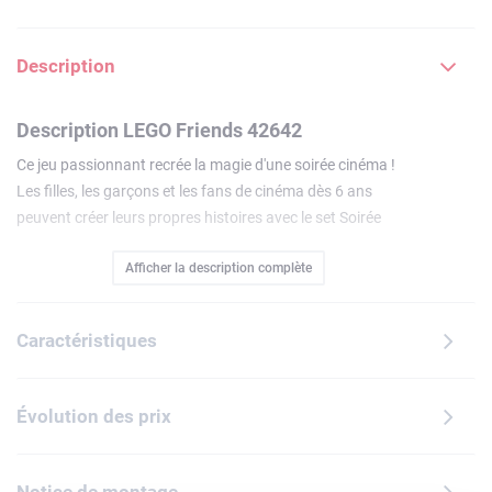
Description
Description LEGO Friends 42642
Ce jeu passionnant recrée la magie d'une soirée cinéma !
Les filles, les garçons et les fans de cinéma dès 6 ans
peuvent créer leurs propres histoires avec le set Soirée
cinéma entre amies LEGO Friends (42642). Ce jouet
Afficher la description complète
amusant inclut 2 mini-poupées LEGO et de nombreux
accessoires inspirant le jeu créatif.
« Lumières, caméra... amitié » ! Les enfants racontent
Caractéristiques
l'histoire de Paisley et Aliya qui organisent une soirée
cinéma entre amies dans le jardin. Insérez une diapositive et
appuyez sur la brique lumineuse pour projeter l'image sur le
Évolution des prix
grand écran. Découvrez les nombreux accessoires, dont
une machine à popcorn avec un levier qui fait sauter le
Notice de montage
popcorn, un cornet à popcorn, des boissons, une bande