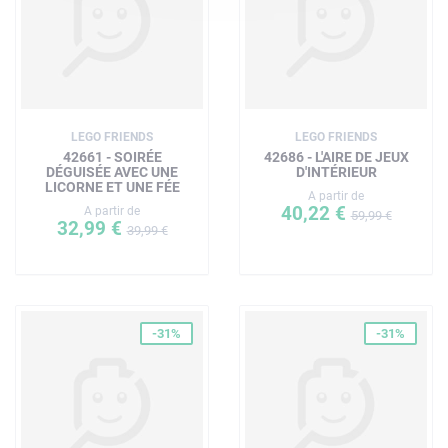
une large gamme de moments d'amitié et leur offrent de
multiples opportunités d'imaginer leurs propres histoires
Dimensions – L'ensemble écran et projecteur de ce set de
154 pièces mesure plus de 9 cm de haut, 9 cm de large et
11 cm de profondeur
LEGO FRIENDS
LEGO FRIENDS
42661 - SOIRÉE
42686 - L'AIRE DE JEUX
DÉGUISÉE AVEC UNE
D'INTÉRIEUR
LICORNE ET UNE FÉE
A partir de
40,22 €
A partir de
59,99 €
32,99 €
39,99 €
-31%
-31%