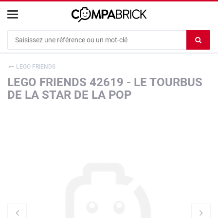
Cookies management panel
Ef
le
co
LEGO FRIENDS
du
LEGO FRIENDS 42619 - LE TOURBUS
c
DE LA STAR DE LA POP