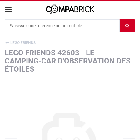
Cookies management panel
Ef
le
co
LEGO FRIENDS
du
LEGO FRIENDS 42603 - LE
c
CAMPING-CAR D'OBSERVATION DES
ÉTOILES