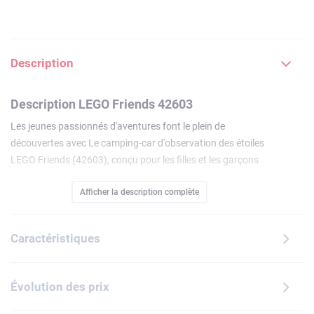
Description
Description LEGO Friends 42603
Les jeunes passionnés d'aventures font le plein de
découvertes avec Le camping-car d'observation des étoiles
LEGO Friends (42603), conçu pour les filles et les garçons
dès 7 ans. Le set inclut un télescope à construire, un
Afficher la description complète
véhicule 4x4 avec une remorque, une tente pliable, 2 mini-
poupées, un chien et un hérisson. Invitez les enfants à créer
des constellations avec des planètes et des étoiles pour
Caractéristiques
décorer l'arrière-plan. Le set comprend également des
accessoires stimulant le jeu de rôle, comme des tasses, des
biscuits, des friandises pour chien, des jumelles, un
Évolution des prix
télescope, une lampe de poche, une tablette, des étoiles et
des impressions de planètes pour personnaliser le modèle.