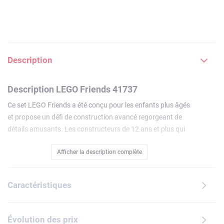
Description
Description LEGO Friends 41737
Ce set LEGO Friends a été conçu pour les enfants plus âgés
et propose un défi de construction avancé regorgeant de
détails amusants. Les constructeurs de 12 ans et plus qui
aiment résoudre des problèmes peuvent développer leurs
Afficher la description complète
compétences en construisant les nombreuses fonctions du
set Le parc d'attractions à la plage LEGO Friends (41737). Il
inclut des éléments LEGO Technic qui ajoutent du
Caractéristiques
mouvement et une touche réaliste à cet impressionnant
modèle : un manège avec double rotation, une machine à
vagues avec un surfeur mobile et un stand de tir dont les
Évolution des prix