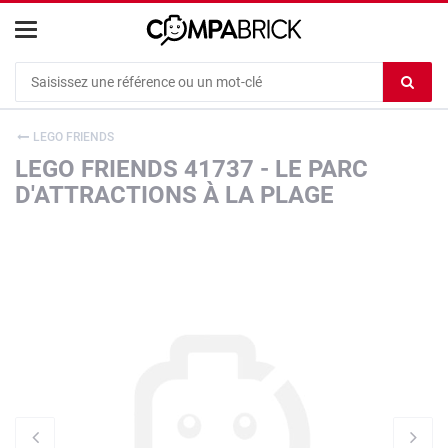
Cookies management panel
Ef
le
co
LEGO FRIENDS
du
LEGO FRIENDS 41737 - LE PARC
c
D'ATTRACTIONS À LA PLAGE