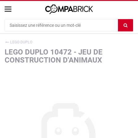
Cookies management panel
Ef
le
co
LEGO DUPLO
du
LEGO DUPLO 10472 - JEU DE
c
CONSTRUCTION D'ANIMAUX