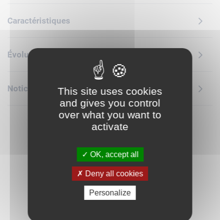
émotionnel ludiques, à travers la vie d'une famille.Ce jouet
stimule la motricité fine et offre de nombreuses possibilités
Caractéristiques
créatives, car les enfants construisent 3 modèles avec les
mêmes briques LEGO DUPLO. Ils peuvent opter pour un
appartement ou une maison de 3 ou 5 étages avec un jardin
Évolution des prix
sur le toit et des accessoires tels qu'une chaise longue et un
hôtel à insectes.Ce jeu créatif inclut de nombreux éléments
que les tout-petits identifient à des objets de leur quotidien,
Notice de montage
This site uses cookies
comme un réfrigérateur, des toilettes et une poussette. Ils
and gives you control
favorisent la narration, stimulent la créativité des enfants et
over what you want to
les aident à mieux comprendre les routines et les différents
activate
rôles au sein d'une famille. Contient 166 pièces.
OK, accept all
Deny all cookies
Personalize