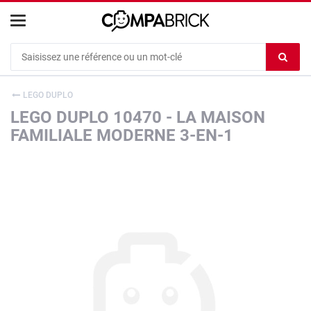
Cookies management panel
Ef
le
co
LEGO DUPLO
du
LEGO DUPLO 10470 - LA MAISON
c
FAMILIALE MODERNE 3-EN-1