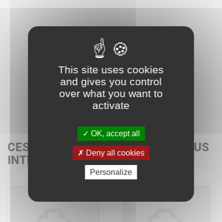
This site uses cookies
and gives you control
over what you want to
activate
OK, accept all
CES SETS POURRAIENT AUSSI VOUS
Deny all cookies
INTÉRESSER
Personalize