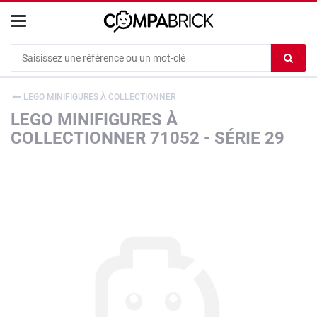
Cookies management panel
Ef
le
co
LEGO MINIFIGURES À COLLECTIONNER
du
LEGO MINIFIGURES À
c
COLLECTIONNER 71052 - SÉRIE 29