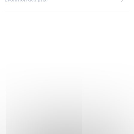
scellée et est accompagnée d'au moins 1 accessoire en lien
avec le thème. Les enfants peuvent l'ajouter à leur collection
ou la mettre en scène dans des histoires pleines
d'imagination, seuls ou entre amis. Ce petit cadeau est une
façon créative d'inspirer le jeu de rôle chez les jeunes
constructeurs fans de jouets LEGO.