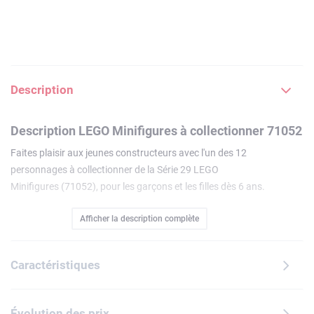
Description
Description LEGO Minifigures à collectionner 71052
Faites plaisir aux jeunes constructeurs avec l'un des 12
personnages à collectionner de la Série 29 LEGO
Minifigures (71052), pour les garçons et les filles dès 6 ans.
Chaque boîte mystère contient 1 minifigurine parmi les 12
Afficher la description complète
personnages à collectionner : le gardien de but, la biologiste
marine, le joueur de tuba, l'elfe licorne, la chasseuse de
monstres, le robot T-rex, la chocolatière, l'amatrice de
Caractéristiques
bubble tea, le garçon déguisé en Bionicle, le mystérieux
Ronin, la jolie sorcière et le monstre poubelle.Chacune des
12 minifigurines est présentée dans une boîte mystère
Évolution des prix