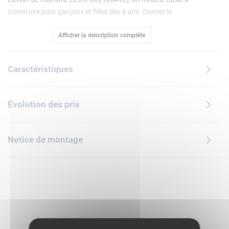
construire pour garçons et filles dès 4 ans. Ouvrez le
fuselage pour accéder à la cabine et au cockpit dotés de
Afficher la description complète
sièges et d'écrans,chargez les valises sur le chariot à
bagages et placez-les dans la soute de l'avion. Les
accessoires, dont des balises de guidage, ajoutent des
Caractéristiques
détails réalistes, et les minifigurines de pilote, d'employé,
d'enfant et de parent inspirent une infinité d'histoires.Ce set
de construction sur le thème de l'aviation est conçu pour
Évolution des prix
aider les enfants à développer leur motricité fine et leur
confiance en eux à travers le jeu d'imitation. Cet avion est
une belle idée de cadeau pour les jeunes fans d'avions et de
Notice de montage
voyages. Une brique de démarrage, un guide illustré simple
et les instructions 3D de l'application LEGO Builder, avec
outils de zoom et rotation des modèles, aident les jeunes
constructeurs. Contient 118 pièces.