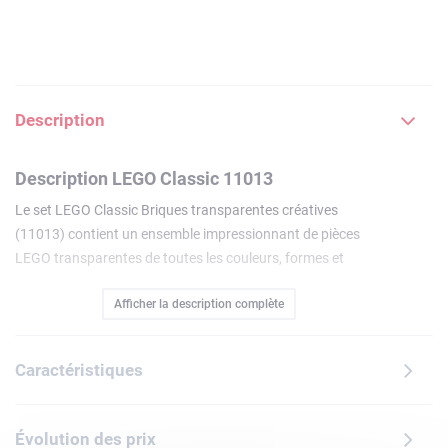
Description
Description LEGO Classic 11013
Le set LEGO Classic Briques transparentes créatives
(11013) contient un ensemble impressionnant de pièces
LEGO transparentes de toutes les couleurs, formes et
tailles, ainsi qu'une sélection de briques, pièces, yeux et
Afficher la description complète
roues LEGO. Tout ce dont les enfants ont besoin pour jouer
pendant des heures.
Un set parfait pour les constructeurs de 4 ans et +
Caractéristiques
Ce set de qualité inclut 8 idées de construction inspirantes.
Il contient un oiseau, un lion, une tortue, un robot, une
licorne, un oiseau rose,un sorcier avec une table de potions
Évolution des prix