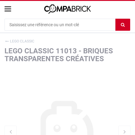
Cookies management panel
Ef
le
co
LEGO CLASSIC
du
LEGO CLASSIC 11013 - BRIQUES
c
TRANSPARENTES CRÉATIVES