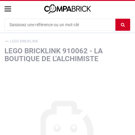
Cookies management panel
Ef
le
co
LEGO BRICKLINK
du
LEGO BRICKLINK 910062 - LA
c
BOUTIQUE DE L'ALCHIMISTE