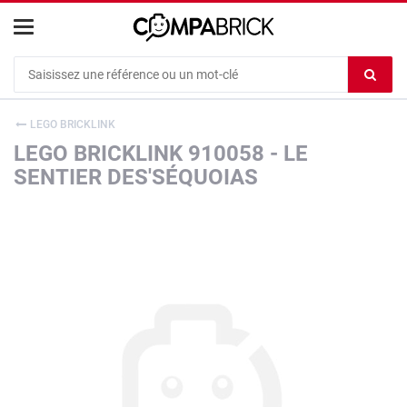
Cookies management panel
Ef
le
co
LEGO BRICKLINK
du
LEGO BRICKLINK 910058 - LE
c
SENTIER DES'SÉQUOIAS