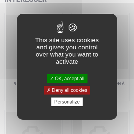
This site uses cookies
and gives you control
over what you want to
activate
LEGO BRICKLINK
LEGO BRICKLINK
OK, accept all
910054 - LE CENTRE
910055 - L'EXPÉDITION À
ARTISTIQUE
LA MINE D'OR
Deny all cookies
Personalize