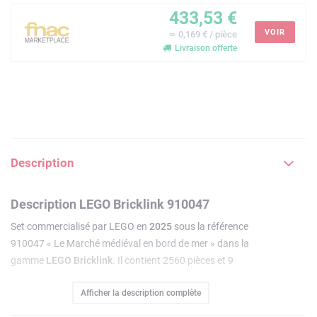
433,53 €
VOIR
≃ 0,169 € / pièce
Livraison offerte
Description
Description LEGO Bricklink 910047
Set commercialisé par LEGO en
2025
sous la référence
910047 « Le Marché médiéval en bord de mer » dans la
gamme
LEGO Bricklink
. Il contient 2560 pièces et 9
minifigurines. Le code EAN est 5702017827964.
Afficher la description complète