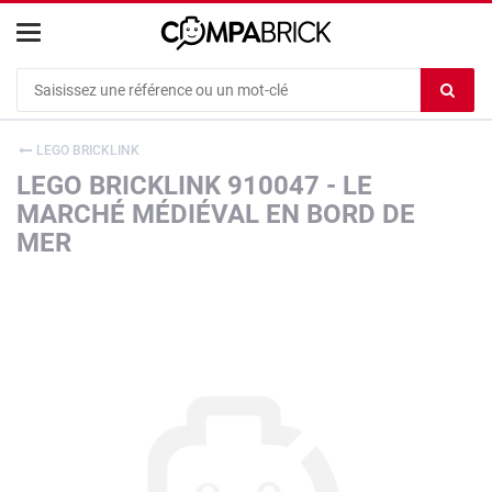
Cookies management panel
Ef
le
co
LEGO BRICKLINK
du
LEGO BRICKLINK 910047 - LE
c
MARCHÉ MÉDIÉVAL EN BORD DE
MER