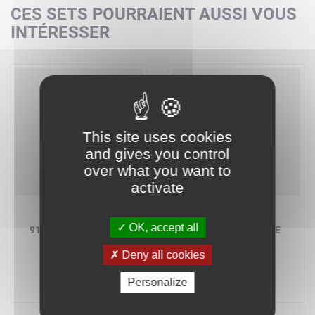
CES SETS POURRAIENT AUSSI VOUS
INTÉRESSER
This site uses cookies
and gives you control
over what you want to
activate
LEGO BRICKLINK
LEGO BRICKLINK
OK, accept all
910044 - LE TRAIN DU
910046 - LE NAVIRE
FAR WEST
MARCHAND
Deny all cookies
A partir de
A partir de
484,73 €
304,97 €
Personalize