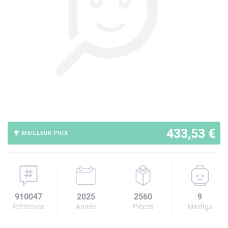
433,53 €
MEILLEUR PRIX
910047
2025
2560
9
Référence
Année
Pièces
Minifigs