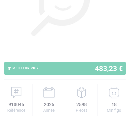
483,23 €
MEILLEUR PRIX
910045
2025
2598
18
Référence
Année
Pièces
Minifigs