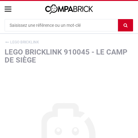
Cookies management panel
Ef
le
co
LEGO BRICKLINK
du
LEGO BRICKLINK 910045 - LE CAMP
c
DE SIÈGE