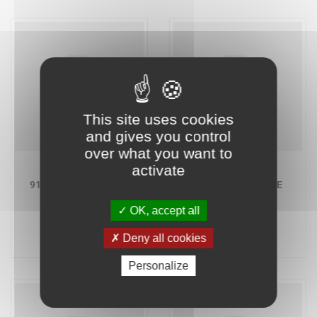
This site uses cookies
and gives you control
over what you want to
activate
LEGO BRICKLINK
LEGO BRICKLINK
910044 - LE TRAIN DU
910046 - LE NAVIRE
FAR WEST
MARCHAND
OK, accept all
A partir de
A partir de
484,73 €
304,97 €
Deny all cookies
Personalize