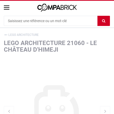
Cookies management panel
Ef
le
co
LEGO ARCHITECTURE
du
LEGO ARCHITECTURE 21060 - LE
c
CHÂTEAU D'HIMEJI