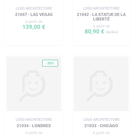
Assurance qualité – Les briques de construction LEGO
LEGO ARCHITECTURE
LEGO ARCHITECTURE
satisfont aux normes industrielles les plus exigeantes
21047 - LAS VEGAS
21042 - LA STATUE DE LA
afin de garantir qu'elles s'assemblent facilement et
LIBERTÉ
A partir de
139,00 €
solidement
A partir de
80,90 €
99,99 €
La sécurité avant tout – Les éléments LEGO sont soumis
à des tests de chute, de chaleur, d'écrasement et de
torsion, puis analysés afin de s'assurer qu'ils répondent
aux normes de sécurité les plus strictes
-26%
LEGO ARCHITECTURE
LEGO ARCHITECTURE
21034 - LONDRES
21033 - CHICAGO
A partir de
A partir de