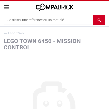
Cookies management panel
Ef
le
co
LEGO TOWN
du
LEGO TOWN 6456 - MISSION
c
CONTROL