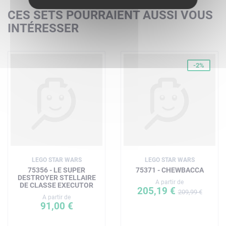
CES SETS POURRAIENT AUSSI VOUS
INTÉRESSER
-2%
LEGO STAR WARS
LEGO STAR WARS
75356 - LE SUPER
75371 - CHEWBACCA
DESTROYER STELLAIRE
A partir de
DE CLASSE EXECUTOR
205,19 €
209,99 €
A partir de
91,00 €