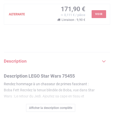
171,90 €
VOIR
≃ 0,111 € / pièce
Livraison : 9,90 €
Description
Description LEGO Star Wars 75455
Rendez hommage à un chasseur de primes fascinant :
Boba Fett Recréez la tenue blindée de Boba, vue dans Star
Wars : Le retour du Jedi. Ajoutez sa cape en tissu et
équipez-le d'un blaster. Ajustez sa tête et ses bras pour lui
Afficher la description complète
donner des poses de combat impressionnantes. Partagez