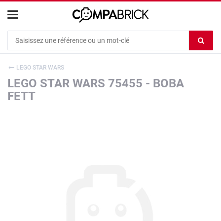
Cookies management panel
Ef
le
co
LEGO STAR WARS
du
LEGO STAR WARS 75455 - BOBA
c
FETT