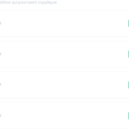
dition qui pourraient s'appliquer.
0
5
7
0