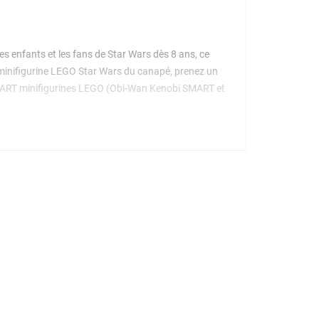
s enfants et les fans de Star Wars dès 8 ans, ce
ne minifigurine LEGO Star Wars du canapé, prenez un
 SMART minifigurines LEGO (Obi-Wan Kenobi SMART et
pour activer des sons interactifs : musique,
u modèle en 3D et suivi de la progression, l'appli