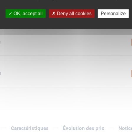
9
OK, accept all
Deny all cookies
Personalize
6
2
Caractéristiques
Évolution des prix
Notic