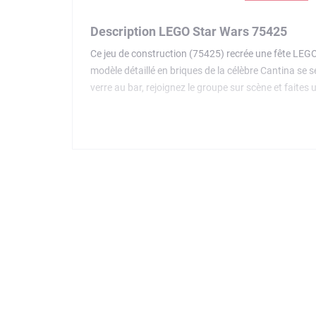
Description LEGO Star Wars 75425
Ce jeu de construction (75425) recrée une fête LEGO
modèle détaillé en briques de la célèbre Cantina se s
verre au bar, rejoignez le groupe sur scène et fai
Greedo SMART) et 3 SMART Tags. Ajoutez une SMART 
chants, mixer à boissons, déglutition, bruits de Dewb
LEGO Builder invite les enfants à construire en tout