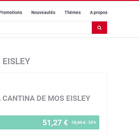
Promotions
Nouveautés
Thèmes
A propos
Effacer
le
contenu
du
champ
 EISLEY
A CANTINA DE MOS EISLEY
51,27 €
-36%
79,99 €