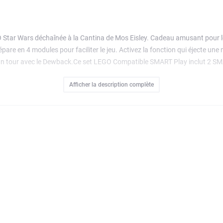
 Star Wars déchaînée à la Cantina de Mos Eisley. Cadeau amusant pour le
épare en 4 modules pour faciliter le jeu. Activez la fonction qui éjecte u
tes un tour avec le Dewback.Ce set LEGO Compatible SMART Play inclut 2
Brique des sets Tout-en-un 75421, 75423 ou 75427 (vendus séparément) 
Afficher la description complète
ack qui marche ou dort, et plus encore.Avec ses outils de zoom, rotation d
e confiance. Contient 666 pièces.