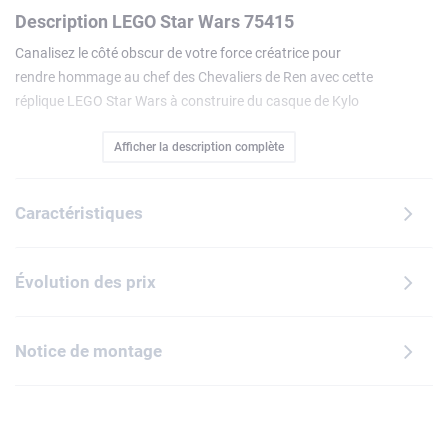
Description LEGO Star Wars 75415
Canalisez le côté obscur de votre force créatrice pour
rendre hommage au chef des Chevaliers de Ren avec cette
réplique LEGO Star Wars à construire du casque de Kylo
Ren (75415). Cadeau Star Wars nostalgique pour les
Afficher la description complète
adultes créatifs, ce set célèbre le 10e anniversaire du film
Star Wars : Le Réveil de la Force, dans lequel le casque
mythique apparaît pour la première fois. Recréez les détails
Caractéristiques
du casque avec des briques LEGO, dont des éléments
spéciaux argentés, et placez votre création sur le support
pour une décoration Star Wars saisissante. Ce set s'adresse
Évolution des prix
à la fois aux constructeurs LEGO confirmés et aux fans de
Star Wars qui découvrent la construction en briques. Il
inclut des instructions qui vous guideront étape par étape
Notice de montage
dans cet assemblage complexe. En outre, l'application
LEGO Builder vous permet de visualiser une version
numérique 3D du modèle pendant que vous le construisez.
Découvrez d'autres casques LEGO Star Wars (vendus