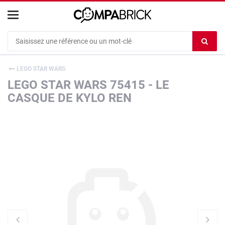
Cookies management panel
Ef
le
co
LEGO STAR WARS
du
LEGO STAR WARS 75415 - LE
c
CASQUE DE KYLO REN