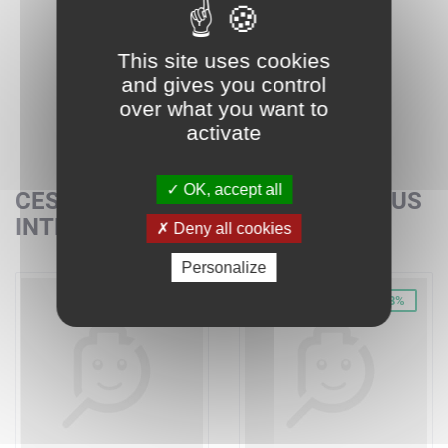
This site uses cookies
and gives you control
over what you want to
activate
OK, accept all
CES SETS POURRAIENT AUSSI VOUS
INTÉRESSER
Deny all cookies
Personalize
-38%