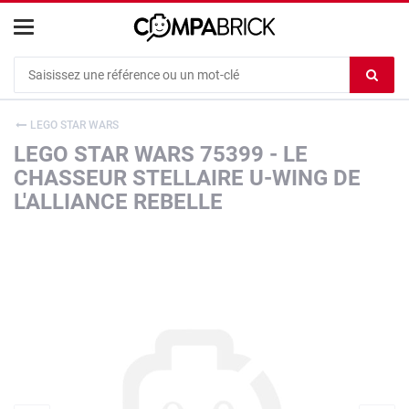
Cookies management panel
Ef
le
co
LEGO STAR WARS
du
LEGO STAR WARS 75399 - LE
c
CHASSEUR STELLAIRE U-WING DE
L'ALLIANCE REBELLE