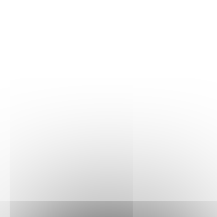
pistolet blaster, un blaster et 2 fusils blaster inspirant des
jeux de combat
Véhicule
Star Wars
à construire – Le KE-8 Enforcer,
véhicule de patrouille flottant, est doté d'un cockpit qui
s'ouvre pouvant accueillir une minifigurine LEGO et est
équipé de moteurs et d'un train d'atterrissage réglables
Set d'aventure fantastique en briques LEGO – Le râtelier
d'armes peut aussi être utilisé comme barrière servant
d'abri lors des combats. Le set inclut également une tour
blaster dont le toit peut tourner
Cadeau créatif pour les fans de
Star Wars
– Ce set de
construction LEGO est une surprise amusante pour les
garçons, les filles et tous les fans de
Star Wars
à partir de
10 ans
Construire, exposer et jouer – Le véhicule KE-8 Enforcer à
construire de ce set LEGO
Star Wars
de 190 pièces
mesure plus de 24 cm de haut, 5 cm de long et 8 cm de
large