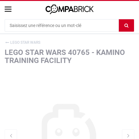
Cookies management panel
Ef
le
co
LEGO STAR WARS
du
LEGO STAR WARS 40765 - KAMINO
c
TRAINING FACILITY