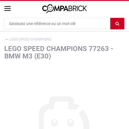
Cookies management panel
Ef
le
co
LEGO SPEED CHAMPIONS
du
LEGO SPEED CHAMPIONS 77263 -
c
BMW M3 (E30)