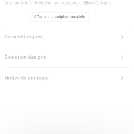
fascinante idée de cadeau pour garçons et filles dès 9 ans.
Pour la première fois, les designers du groupe LEGO et de
Afficher la description complète
BMW ont fait équipe pour créer cette livrée unique inspirée
des couleurs et des graphismes de la légendaire division
Sport automobile de BMW.Capot carré, prise d'air à l'avant
Caractéristiques
et aileron arrière, cette maquette reprend des détails de
conception ayant contribué à l'incroyable réussite de cette
voiture de tourisme mythique. Les roues fonctionnelles et la
Évolution des prix
minifigurine de pilote en tenue BMW inspirent des courses
sans fin.Entre 2 courses, les enfants et les adultes
collectionneurs de modèles réduits peuvent exposer
Notice de montage
lamaquette et admirer cette décoration fascinante. L'appli
LEGO Builder permet de construire en toute confiance,
visualiser les modèles en 3D et suivre sa progression grâce
aux instructions numériques faciles à suivre. Contient 358
pièces.