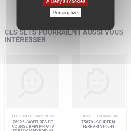
Deny all cookies
Personalize
CES SETS POURRAIENT AUSSI VOUS
INTÉRESSER
LEGO SPEED CHAMPIONS
LEGO SPEED CHAMPIONS
76922 - VOITURES DE
75879 - SCUDERIA
COURSE BMW M4 GT3
FERRARI SF16-H
ET BMW M HYBRID V8