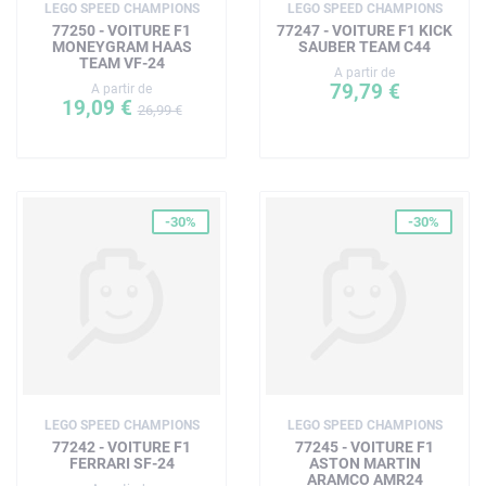
LEGO SPEED CHAMPIONS
LEGO SPEED CHAMPIONS
Dimensions – Un set de 267 pièces avec une voiture de
77250 - VOITURE F1
77247 - VOITURE F1 KICK
l'écurie de F1 Mercedes-AMG PETRONAS mesurant plus
MONEYGRAM HAAS
SAUBER TEAM C44
TEAM VF-24
de 2 cm de haut, 20 cm de long et 8 cm de large
A partir de
79,79 €
A partir de
19,09 €
26,99 €
-30%
-30%
LEGO SPEED CHAMPIONS
LEGO SPEED CHAMPIONS
77242 - VOITURE F1
77245 - VOITURE F1
FERRARI SF-24
ASTON MARTIN
ARAMCO AMR24