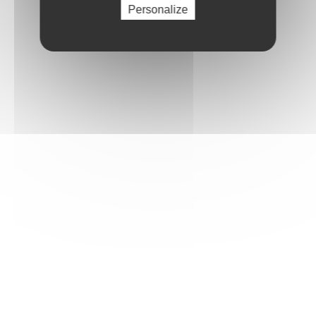
instructions papier ou l'appli LEGO Builder, qui offre une
Personalize
aventure de construction intuitive.
Voiture de l'écurie de F1 Mercedes-AMG PETRONAS pour
enfants – Les garçons et les filles dès 10 ans peuvent
construire, exposer et jouer à la course avec cette voiture
LEGO Speed Champions de l'écurie de F1 Mercedes-AMG
PETRONAS
Une minifigurine – Ce set de véhicule comprend une
minifigurine de pilote portant une tenue de l'écurie de F1
Mercedes-AMG PETRONAS et un casque, qui peut être
installée dans le cockpit pour mettre en scène des
courses palpitantes
Détails authentiques de l'écurie de F1 Mercedes-AMG
PETRONAS – La voiture de F1 arbore des détails du vrai
modèle de 2024, dont des autocollants de sponsors et
des pneus arrière plus larges ornés de l'inscription « Pirelli
»
Tout le bonheur de la F1 à partager en famille –