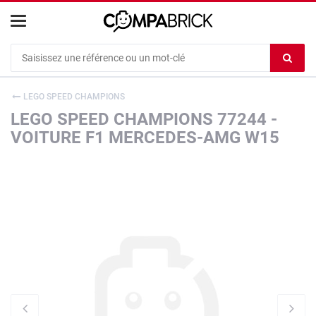
Cookies management panel
Ef
le
co
LEGO SPEED CHAMPIONS
du
LEGO SPEED CHAMPIONS 77244 -
c
VOITURE F1 MERCEDES-AMG W15