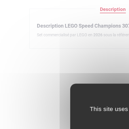
Description
Description LEGO Speed Champions 30
Set commercialisé par LEGO en
2026
sous la référ
This site uses