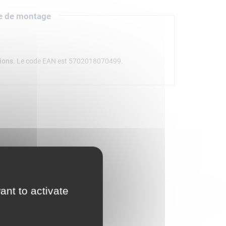
e de montage
ions
. Le code EAN est 5702018070499.
ant to activate