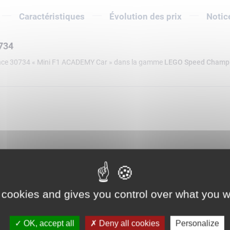
Caractéristiques
Évolution des prix
Notic
734
ence 30734 « Mini F1 ACADEMY Car » dans la gamme
LEGO Speed Champ
 cookies and gives you control over what you w
OK, accept all
Deny all cookies
Personalize