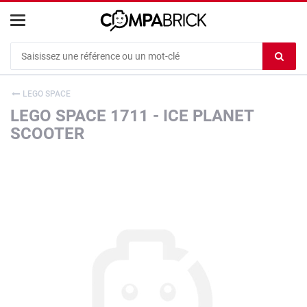
Cookies management panel
Ef
le
co
LEGO SPACE
du
LEGO SPACE 1711 - ICE PLANET
c
SCOOTER