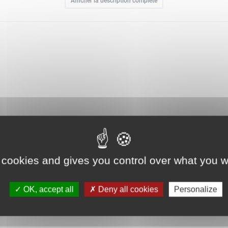
Afficher la description complète
ec plaisir cette décoration créative envoûtante.Ce set est une idée de ca
nt 204 pièces.
 cookies and gives you control over what you w
OK, accept all
Deny all cookies
Personalize