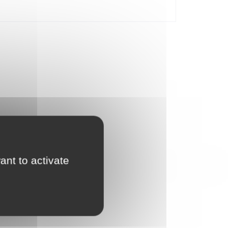
deau délicieusement sinistre pour les garçons, les
ant to activate