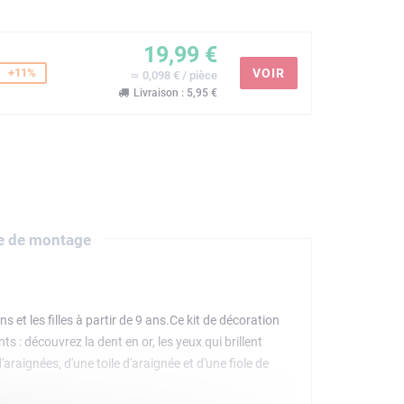
19,99 €
+11%
VOIR
≃ 0,098 € / pièce
Livraison : 5,95 €
e de montage
et les filles à partir de 9 ans.Ce kit de décoration
s : découvrez la dent en or, les yeux qui brillent
raignées, d'une toile d'araignée et d'une fiole de
les chasseurs de bonbons en exposant votre crâne