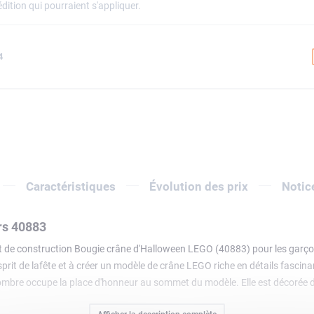
dition qui pourraient s'appliquer.
4
Caractéristiques
Évolution des prix
Notic
rs 40883
et de construction Bougie crâne d'Halloween LEGO (40883) pour les garçons 
sprit de lafête et à créer un modèle de crâne LEGO riche en détails fascinant
sombre occupe la place d'honneur au sommet du modèle. Elle est décorée d'a
ois la construction terminée, impressionnez (ou terrifiez) vos invités et 