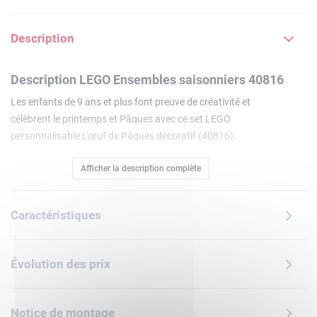
Description
Description LEGO Ensembles saisonniers 40816
Les enfants de 9 ans et plus font preuve de créativité et
célèbrent le printemps et Pâques avec ce set LEGO
personnalisable L'œuf de Pâques décoratif (40816).
Rassemblez vos amis et votre famille pour « peindre » des
Afficher la description complète
œufs à la manière LEGO. Avec ce kit de construction, vous
pouvez fabriquer votre propre œuf de Pâques et le décorer
avec des éléments LEGO colorés, notamment un cœur doré
Caractéristiques
et un petit élément pierre précieuse. L'œuf possède une
base plate pour faciliter l'exposition et un dessus ouvrant
qui peut être retiré afin de ranger des pièces
Évolution des prix
supplémentaires à l'intérieur... ou peut-être une autre
surprise de Pâques ! Ce kit de construction est un cadeau
amusant pour les enfants et les amoureux du printemps.
Notice de montage