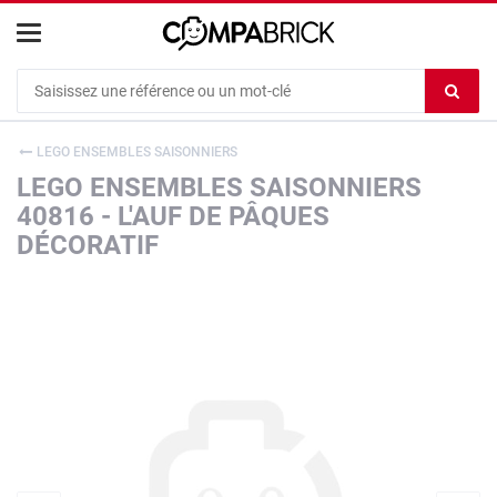
Cookies management panel
Ef
le
co
LEGO ENSEMBLES SAISONNIERS
du
LEGO ENSEMBLES SAISONNIERS
c
40816 - L'AUF DE PÂQUES
DÉCORATIF