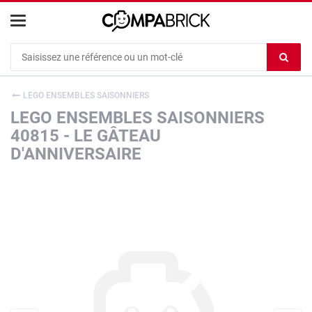
Cookies management panel
Ef
le
co
LEGO ENSEMBLES SAISONNIERS
du
LEGO ENSEMBLES SAISONNIERS
c
40815 - LE GÂTEAU
D'ANNIVERSAIRE