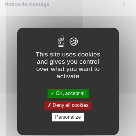
valeur année après année dans le cadre de vos décorations
Notice de montage
de fête d'anniversaire ? Mais ce set n'est pas réservé aux
anniversaires : ce gâteau LEGO constitue également un
cadeau amusant et une décoration à offrir en toute
occasion. Vous reprendrez bien une part de bonheur lors de
la prochaine fête ?
This site uses cookies
and gives you control
over what you want to
activate
OK, accept all
Deny all cookies
Personalize