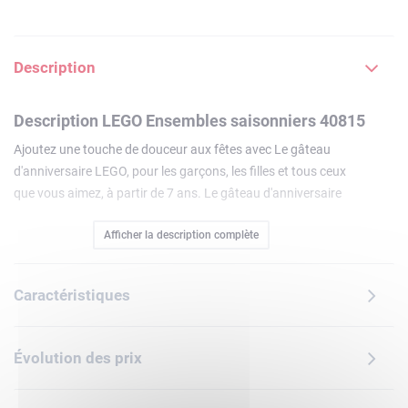
Description
Description LEGO Ensembles saisonniers 40815
Ajoutez une touche de douceur aux fêtes avec Le gâteau
d'anniversaire LEGO, pour les garçons, les filles et tous ceux
que vous aimez, à partir de 7 ans. Le gâteau d'anniversaire
à construire s'ouvre pour révéler un compartiment caché
Afficher la description complète
renfermant des fleurs roses et jaunes pour décorer le
gâteau. Aucun gâteau d'anniversaire ne saurait se passer
de bougies, et vous en trouverez 10 incluses dans le set.
Caractéristiques
Choisissez le nombre à ajouter à ce gâteau d'anniversaire
LEGO et personnalisez-le en fonction de l'âge de l'enfant. Ce
set constitue un cadeau d'anniversaire amusant avec lequel
Évolution des prix
les enfants pourront jouer longtemps après la fin de la fête.
Pourquoi ne pas créer une tradition familiale et le mettre en