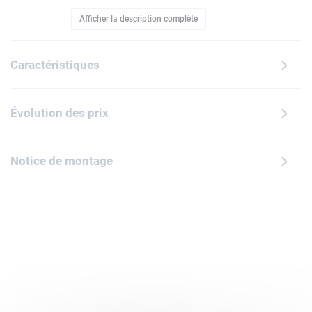
festive (40809), conçu pour les enfants dès 10 ans ? Les
Afficher la description complète
apprentis lutins et boulangers prendront plaisir à construire
cette maison en pain d'épices ornée de décorations colorées
et de 2 autocollants, avant d'explorer son intérieur
Caractéristiques
enchanteur. Le modèle s'ouvre pour révéler le bureau, la
cheminée et la chambre du Père Noël, accompagnés d'une
minifigurine du Père Noël, parfaite pour imaginer de jolies
Évolution des prix
histoires au Pôle Nord. Une fois le jeu terminé, ce set LEGO
de Noël devient une superbe décoration d'intérieur ou de
table à ressortir année après année. Cette maison en pain
Notice de montage
d'épices LEGO est un beau projet à partager en famille
pendant les fêtes. C'est un superbe cadeau à offrir à des
filles et des garçons, mais aussi à des couples et à tous les
amoureux de Noël qui souhaitent se créer de jolis souvenirs.
Contient 498 pièces.