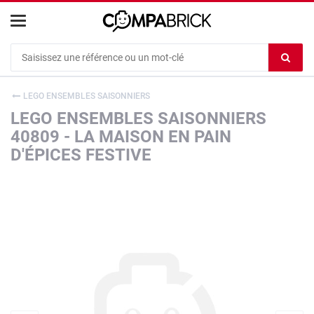
Cookies management panel
Ef
le
co
LEGO ENSEMBLES SAISONNIERS
du
LEGO ENSEMBLES SAISONNIERS
c
40809 - LA MAISON EN PAIN
D'ÉPICES FESTIVE