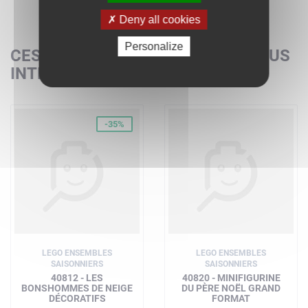
Deny all cookies
Personalize
CES SETS POURRAIENT AUSSI VOUS
INTÉRESSER
-35%
LEGO ENSEMBLES
LEGO ENSEMBLES
SAISONNIERS
SAISONNIERS
40812 - LES
40820 - MINIFIGURINE
BONSHOMMES DE NEIGE
DU PÈRE NOËL GRAND
DÉCORATIFS
FORMAT