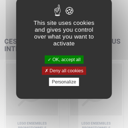
This site uses cookies
and gives you control
over what you want to
CES SETS POURRAIENT AUSSI VOUS
activate
INTÉRESSER
OK, accept all
Deny all cookies
Personalize
LEGO ENSEMBLES
LEGO ENSEMBLES
PROMOTIONNELS
PROMOTIONNELS