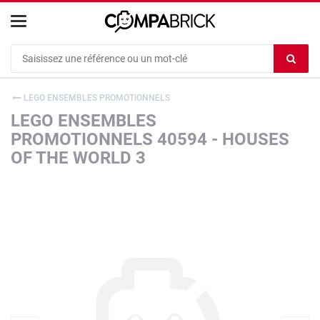
Cookies management panel
Ef
le
co
LEGO ENSEMBLES PROMOTIONNELS
du
LEGO ENSEMBLES
c
PROMOTIONNELS 40594 - HOUSES
OF THE WORLD 3