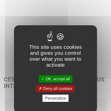
This site uses cookies
and gives you control
over what you want to
activate
CES SETS POURRAIENT AUSSI VOUS
OK, accept all
INTÉRESSER
Deny all cookies
Personalize