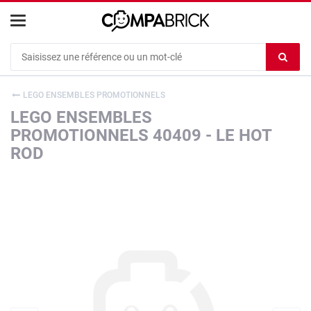
Cookies management panel
Ef
le
co
LEGO ENSEMBLES PROMOTIONNELS
du
LEGO ENSEMBLES
c
PROMOTIONNELS 40409 - LE HOT
ROD