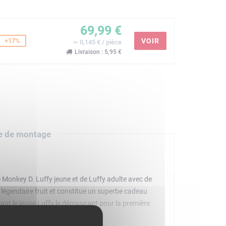
69,99 €
+17%
VOIR
≃ 0,145 € / pièce
Livraison : 5,95 €
e de montage
Monkey D. Luffy jeune et de Luffy adulte avec de
e légendaire fruit et constitue un superbe cadeau
ant le jeune Luffy le découvrant pour la première
 s'accompagne d'un présentoir avec plaque