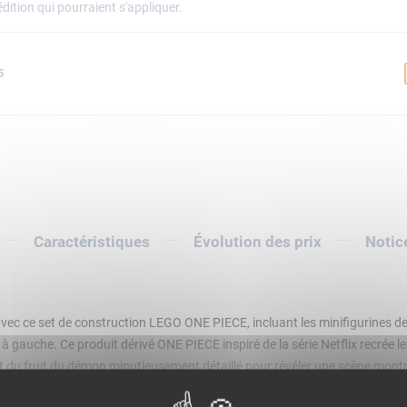
dition qui pourraient s'appliquer.
5
Caractéristiques
Évolution des prix
Notic
c ce set de construction LEGO ONE PIECE, incluant les minifigurines de 
à gauche. Ce produit dérivé ONE PIECE inspiré de la série Netflix recrée l
aut du fruit du démon minutieusement détaillé pour révéler une scène montr
e cadeau à offrir pour un anniversaire, les fêtes ou une occasion spéciale