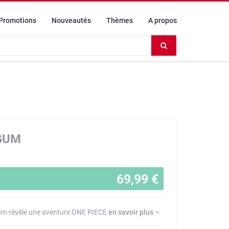
Promotions
Nouveautés
Thèmes
A propos
Effacer
le
contenu
du
champ
GUM
69,99 €
Gum révèle une aventure ONE PIECE
en savoir plus