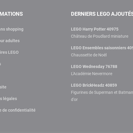
RMATIONS
DERNIERS LEGO AJOUTÉ
ans shopping
LEGO Harry Potter 40975
Château de Poudlard miniature
ur adultes
LEGO Ensembles saisonniers 40
ires LEGO
Chaussette de Noël
s
LEGO Wednesday 76788
L'Académie Nevermore
LEGO BrickHeadz 40859
site
Figurines de Superman et Batma
s légales
d'or
e de confidentialité