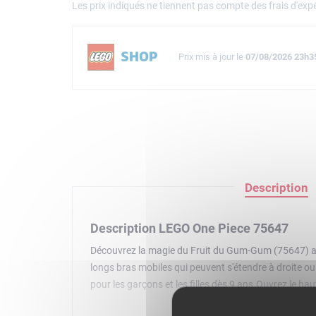
Les prix indiqués ne tiennent pas compte des frais d'expé
Prix mis à jour le
07/08/2026 23h3
Description
Description LEGO One Piece 75647
Découvrez la magie du Fruit du Gum-Gum (75647) ave
longs bras mobiles qui peuvent s'étendre à droite ou 
pour les garçons et les filles dès 9 ans.Ouvrez le h
fois dans le bar du village de Fuchsia. Cette idée d