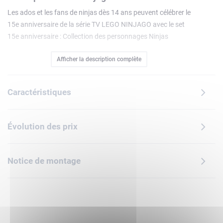
Les ados et les fans de ninjas dès 14 ans peuvent célébrer le
15e anniversaire de la série TV LEGO NINJAGO avec le set
15e anniversaire : Collection des personnages Ninjas
(71866) incluant 8 minifigurines. Ce superbe monastère
Afficher la description complète
ninja comprend desmarches, un portail qui s'ouvre, une
lanterne en pierre, un cerisier en fleurs et un salon de thé à
l'arrière avec des autocollants représentant un célèbre
Caractéristiques
combat ninja.Retrouvez les personnages de la saison 1 de
la série TV LEGO NINJAGO : Kai, Zane, Cole, Jay, Lloyd, Wu
et Samouraï X avec des accessoires, ainsi que le tout
Évolution des prix
premier Maître de la Foudre à collectionner, sur un support
séparé qui peut être rattaché au monastère.La gamme
LEGO NINJAGO inclut des robots, des dragons et des
Notice de montage
temples pour des jeux riches en action ninja. L'appli LEGO
Builder propose des options de zoom, rotation des modèles
en 3D et suivi de la progression, ainsi que des instructions
numériques faciles à suivre pour construire en toute
confiance. Contient 447 pièces.