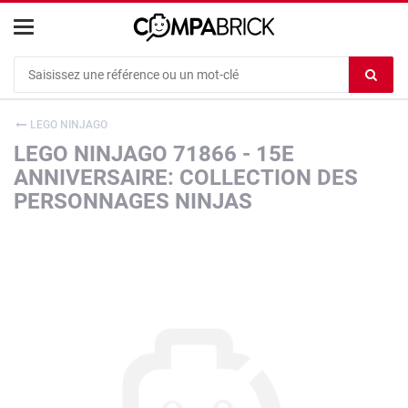
Cookies management panel
Ef
le
co
LEGO NINJAGO
du
LEGO NINJAGO 71866 - 15E
c
ANNIVERSAIRE: COLLECTION DES
PERSONNAGES NINJAS