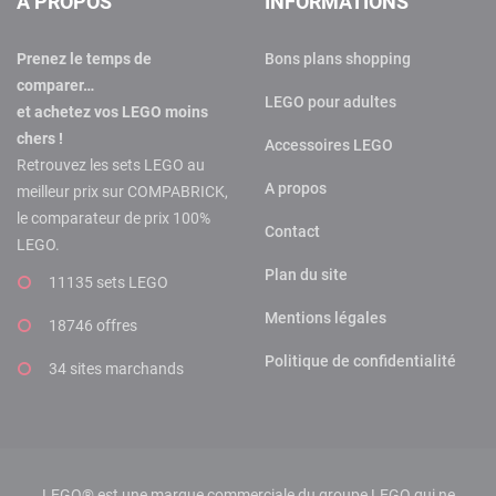
A PROPOS
INFORMATIONS
Prenez le temps de
Bons plans shopping
comparer…
LEGO pour adultes
et achetez vos LEGO moins
chers !
Accessoires LEGO
Retrouvez les sets LEGO au
A propos
meilleur prix sur COMPABRICK,
le comparateur de prix 100%
Contact
LEGO.
Plan du site
11135 sets LEGO
Mentions légales
18746 offres
Politique de confidentialité
34 sites marchands
LEGO® est une marque commerciale du groupe LEGO qui ne