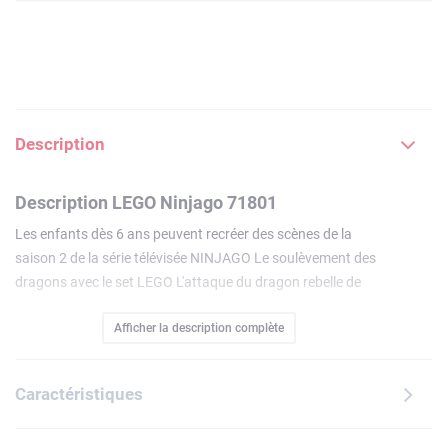
Description
Description LEGO Ninjago 71801
Les enfants dès 6 ans peuvent recréer des scènes de la
saison 2 de la série télévisée NINJAGO Le soulèvement des
dragons avec le set LEGO L'attaque du dragon rebelle de
Kai (71801). Ils vont adorer construire ce jouet d'action
Afficher la description complète
dragon LEGO NINJAGO, puis appuyer sur la queue dorée du
dragon afin de le faire décoller. Le set inclut 2 minifigurines :
Kai dragon rebelle, avec un katana et un dragon sur lequel il
Caractéristiques
peut s'envoler, et un Garde au masque de loup avec une
arbalète. Les enfants peuvent recréer des combats entre