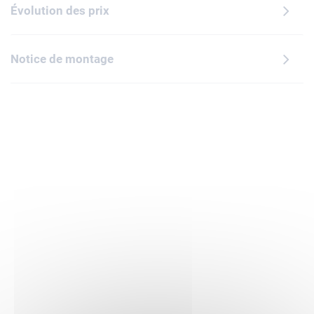
ces personnages LEGO NINJAGO afin de remporter
Évolution des prix
l'élément de pouvoir du dragon bleu qui se trouve dans la
bouche articulée du dragon. La gamme de sets de
construction LEGO NINJAGO inclut des robots, des
Notice de montage
véhicules et des temples qui encouragent les enfants à
inventer une foule d'histoires avec leurs héros (sets vendus
séparément). L'appli LEGO Builder vous permet de vivre une
aventure de construction simple et intuitive avec votre
enfant.