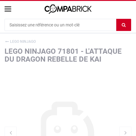
Cookies management panel
Ef
le
co
LEGO NINJAGO
du
LEGO NINJAGO 71801 - L'ATTAQUE
c
DU DRAGON REBELLE DE KAI